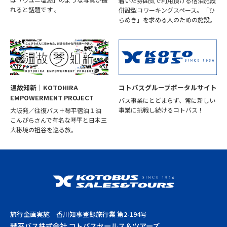
着いた雰囲気で利用頂ける宿泊施設
れると話題です 。
併設型コワーキングスペース。「ひ
らめき」を求める人のための施設。
温故知新｜KOTOHIRA
コトバスグループポータルサイト
EMPOWERMENT PROJECT
バス事業にとどまらず、常に新しい
事業に挑戦し続けるコトバス！
大阪発／往復バス＋琴平宿泊１泊
こんぴらさんで有名な琴平と日本三
大秘境の祖谷を巡る旅。
旅行企画実施 香川知事登録旅行業 第2-194号
琴平バス株式会社 コトバスセールス＆ツアーズ