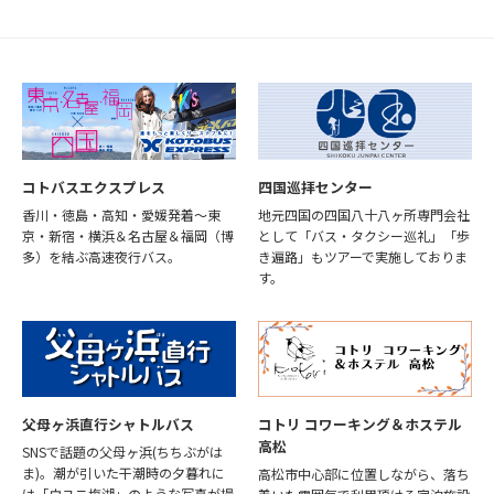
コトバスエクスプレス
四国巡拝センター
香川・徳島・高知・愛媛発着～東
地元四国の四国八十八ヶ所専門会社
京・新宿・横浜＆名古屋＆福岡（博
として「バス・タクシー巡礼」「歩
多）を結ぶ高速夜行バス。
き遍路」もツアーで実施しておりま
す。
父母ヶ浜直行シャトルバス
コトリ コワーキング＆ホステル
高松
SNSで話題の父母ヶ浜(ちちぶがは
ま)。潮が引いた干潮時の夕暮れに
高松市中心部に位置しながら、落ち
は「ウユニ塩湖」のような写真が撮