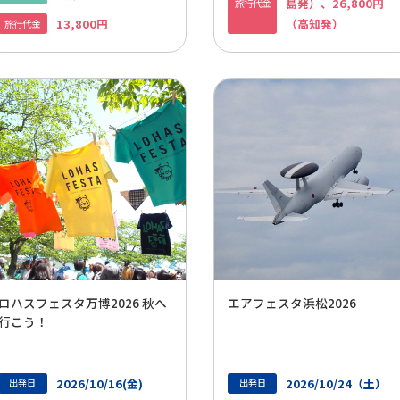
島発）、26,800円
旅行代金
13,800円
（高知発）
旅行代金
ロハスフェスタ万博2026 秋へ
エアフェスタ浜松2026
行こう！
2026/10/16(金)
2026/10/24（土）
出発日
出発日