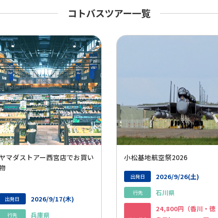
コトバスツアー一覧
ヤマダストアー西宮店でお買い
小松基地航空祭2026
物
2026/9/26(土)
出発日
石川県
行先
2026/9/17(木)
出発日
24,800円（香川・徳
兵庫県
行先