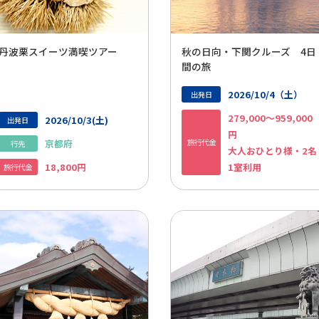
丹波栗スイーツ満喫ツアー
秋の日向・下関クルーズ 4日
間の旅
2026/10/4（土）
出発日
279,000～959,000
2026/10/3(土)
出発日
円
京都府
旅行代金
行先
大人おひとり様・2名
18,800円
1室利用
旅行代金