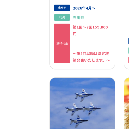
2026年4月～
出発日
石川県
行先
第1回～7回159,800
円
旅行代金
～第8回以降は決定次
第発表いたします。～