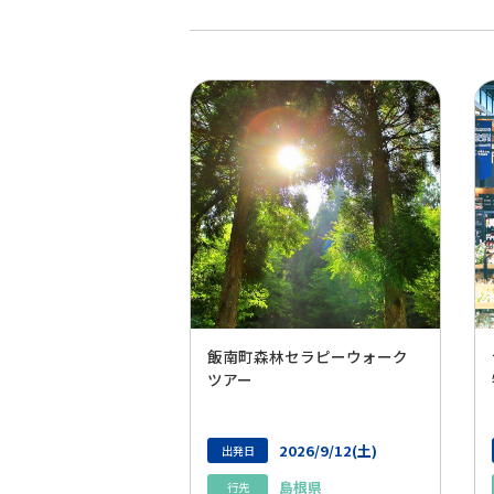
飯南町森林セラピーウォーク
ツアー
2026/9/12(土)
出発日
島根県
行先