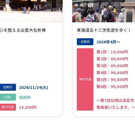
心を整える出雲大社祈祷
東海道五十三次街道を歩く！
2026年4月～
出発日
第1回：19,800円
第2回：69,800円
第3回：69,800円
第4回：99,800円
第5回：99,800円
旅行代金
第6回：9
9,800円
2026/11/24(火)
出発日
島根県
行先
～第7回以降は決定次
18,800円
第発表いたします。
旅行代金