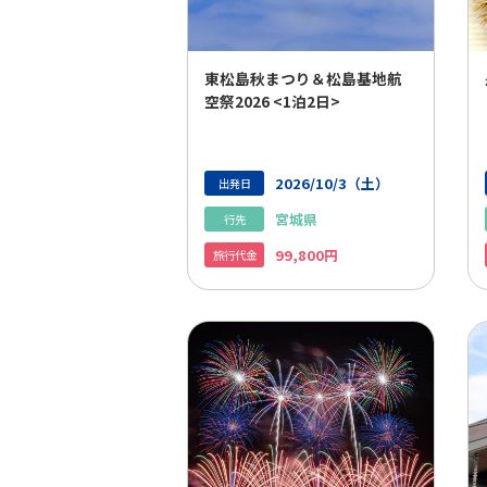
東松島秋まつり＆松島基地航
空祭
2026 <1泊2日>
2026/10/3（土）
出発日
宮城県
行先
99,
800円
旅行代金