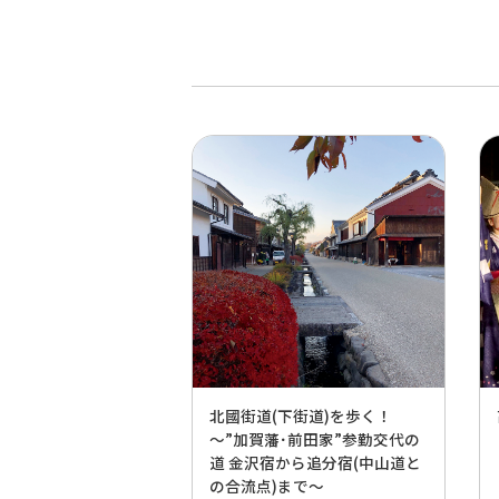
北國街道(下街道)を歩く！
～”加賀藩･前田家”参勤交代の
道 金沢宿から追分宿(中山道と
の合流点)まで～