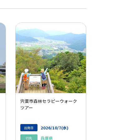
宍粟市森林セラピーウォーク
ツアー
2026/10/7(水)
出発日
兵庫県
行先