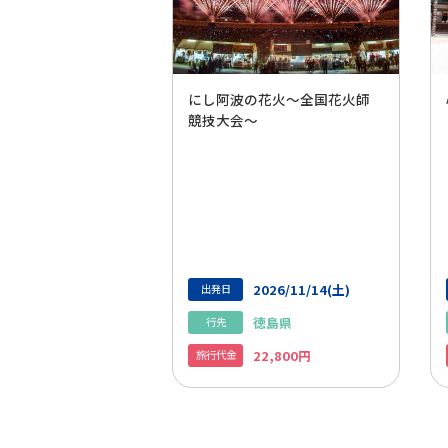
にし阿波の花火～全国花火師
競技大会～
2026/11/14(土)
出発日
徳島県
行先
22,800円
旅行代金