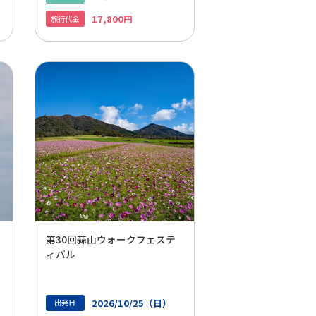
17,800円
旅行代金
第30回蒜山ウォークフェステ
ィバル
2026/10/25（日）
出発日