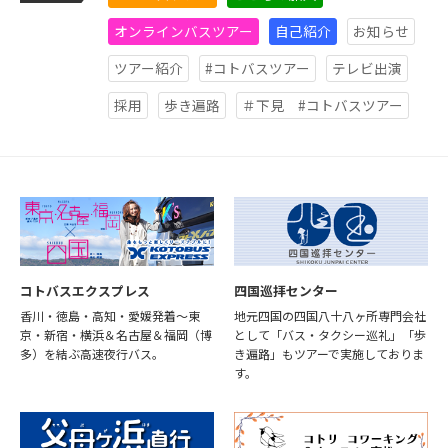
オンラインバスツアー
自己紹介
お知らせ
ツアー紹介
#コトバスツアー
テレビ出演
採用
歩き遍路
＃下見 #コトバスツアー
コトバスエクスプレス
四国巡拝センター
香川・徳島・高知・愛媛発着～東
地元四国の四国八十八ヶ所専門会社
京・新宿・横浜＆名古屋＆福岡（博
として「バス・タクシー巡礼」「歩
多）を結ぶ高速夜行バス。
き遍路」もツアーで実施しておりま
す。